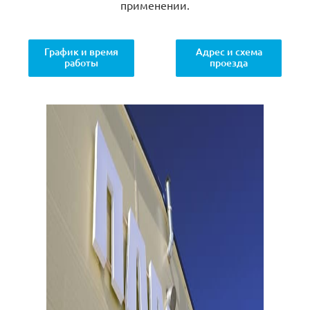
применении.
График и время
Адрес и схема
работы
проезда