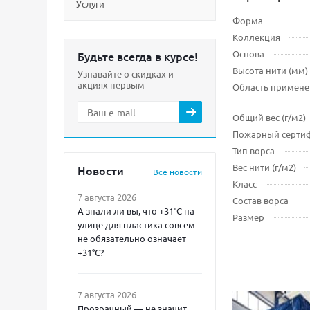
Услуги
Форма
Коллекция
Основа
Будьте всегда в курсе!
Высота нити (мм)
Узнавайте о скидках и
акциях первым
Область примене
Общий вес (г/м2)
Пожарный серти
Тип ворса
Вес нити (г/м2)
Новости
Все новости
Класс
7 августа 2026
Состав ворса
А знали ли вы, что +31°C на
Размер
улице для пластика совсем
не обязательно означает
+31°C?
7 августа 2026
Прозрачный — не значит