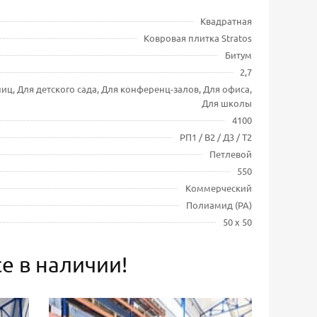
Квадратная
Ковровая плитка Stratos
Битум
2,7
иц, Для детского сада, Для конференц-залов, Для офиса,
Для школы
4100
РП1 / В2 / Д3 / Т2
Петлевой
550
Коммерческий
Полиамид (PA)
50 х 50
е в наличии!