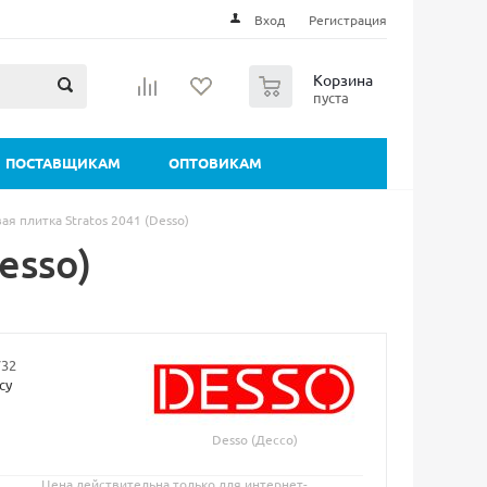
Вход
Регистрация
0
Корзина
пуста
ПОСТАВЩИКАМ
ОПТОВИКАМ
ая плитка Stratos 2041 (Desso)
esso)
732
су
Desso (Дессо)
Цена действительна только для интернет-