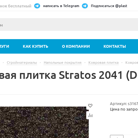
нок бесплатный
написать в Telegram
Подписаться @plast
ЛУГИ
КАК КУПИТЬ
О КОМПАНИИ
КОНТАКТЫ
-
Стройматериалы
-
Напольные покрытия
-
Ковровая плитка
-
Ковров
ая плитка Stratos 2041 (D
Артикул:
s316
Цена по запро