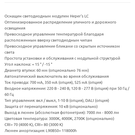
Оснащен светодиодным модулем Heper's LC
Оптимизированное распределение уличного и дорожного
освещения
Превосходное управление температурой благодаря
расположенным вверху светодиодным чипам
Превосходное управление бликами со скрытым источником
света
Простота установки и обслуживания с модульной структурой
Угол наклона: + 15 ° / -15 °
Диаметр втулки: 60 мм (опционально 76 мм)
Автоматический выключатель во время обслуживания
Ток привода: 700 мА, 350 мА (опция), 525 мА (опция)
Входное напряжение: 220 В - 240 В, 120 В - 277 В (опция) при 50 Гц /
60 Гц
Тип управления: вкл / выкл, 1-10 В (опция), DALI (опция)
Защита от перенапряжения: 10 кВ (опционально)
Выход в люмен (абсолютная фотометрия): 7000 лм - 8000 лм
Цветовая температура: 3000К, 4000К, 2700К (опционально)
CRI> 70 (4000 К), CRI> 80 (3000 К)
Люмен амортизация: L90B50> 118000h