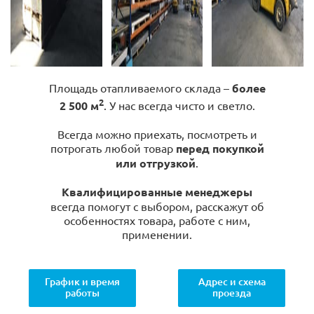
Площадь отапливаемого склада –
более
2
2 500 м
. У нас всегда чисто и светло.
Всегда можно приехать, посмотреть и
потрогать любой товар
перед покупкой
или отгрузкой
.
Квалифицированные менеджеры
всегда помогут с выбором, расскажут об
особенностях товара, работе с ним,
применении.
График и время
Адрес и схема
работы
проезда