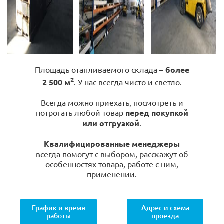
Площадь отапливаемого склада –
более
2
2 500 м
. У нас всегда чисто и светло.
Всегда можно приехать, посмотреть и
потрогать любой товар
перед покупкой
или отгрузкой
.
Квалифицированные менеджеры
всегда помогут с выбором, расскажут об
особенностях товара, работе с ним,
применении.
График и время
Адрес и схема
работы
проезда