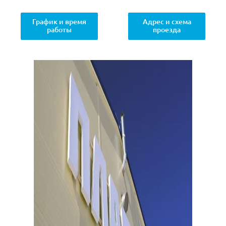
График и время
Адрес и схема
работы
проезда