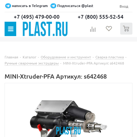
написать в Telegram
Подписаться @plast
Вход
+7 (495) 479-00-00
+7 (800) 555-52-54
0
Главная
-
Каталог
-
Оборудование и инструмент
-
Сварка пластика
-
Ручные сварочные экструдеры
-
MINI-Xtruder-PFA Артикул: s642468
MINI-Xtruder-PFA Артикул: s642468