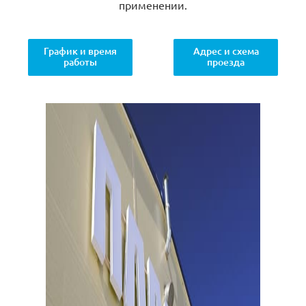
применении.
График и время
Адрес и схема
работы
проезда