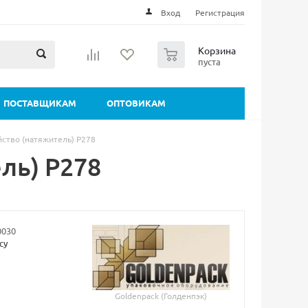
Вход
Регистрация
0
Корзина
пуста
ПОСТАВЩИКАМ
ОПТОВИКАМ
ство (натяжитель) Р278
ль) Р278
0030
су
Goldenpack (Голденпэк)