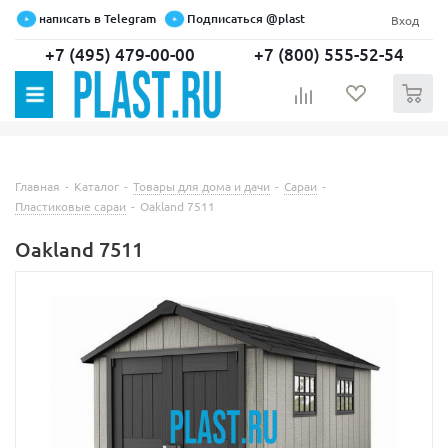
написать в Telegram
Подписаться @plast
Вход
+7 (495) 479-00-00
+7 (800) 555-52-54
0
Главная
-
Каталог
-
Товары для дома и дачи
-
Сараи
-
Пластиковые сараи
-
Oakland 7511
Oakland 7511