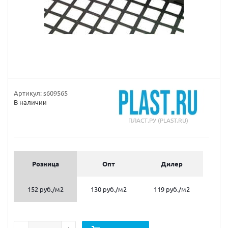
Артикул:
s609565
В наличии
ПЛАСТ.РУ (PLAST.RU)
Розница
Опт
Дилер
152 руб.
/м2
130 руб.
/м2
119 руб.
/м2