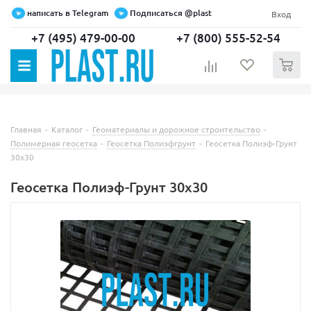
написать в Telegram
Подписаться @plast
Вход
+7 (495) 479-00-00
+7 (800) 555-52-54
0
Главная
-
Каталог
-
Геоматериалы и дорожное строительство
-
Полимерная геосетка
-
Геосетка Полиэфгрунт
-
Геосетка Полиэф-Грунт
30х30
Геосетка Полиэф-Грунт 30х30