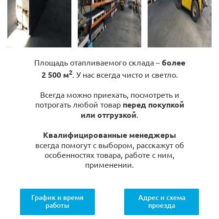
Площадь отапливаемого склада –
более
2
2 500 м
. У нас всегда чисто и светло.
Всегда можно приехать, посмотреть и
потрогать любой товар
перед покупкой
или отгрузкой
.
Квалифицированные менеджеры
всегда помогут с выбором, расскажут об
особенностях товара, работе с ним,
применении.
График и время
Адрес и схема
работы
проезда