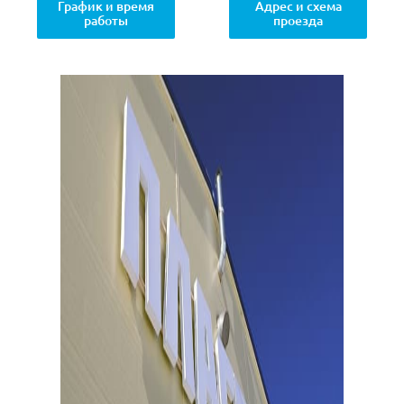
График и время
Адрес и схема
работы
проезда