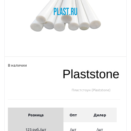
В наличии
Пластстоун (Plaststone)
Розница
Опт
Дилер
123 руб.
/шт
/шт
/шт