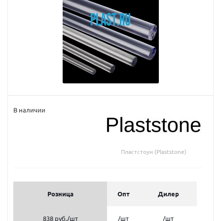
В наличии
Пластстоун (Plaststone)
Розница
Опт
Дилер
838 руб.
/шт
/шт
/шт