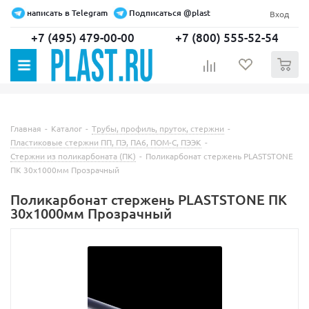
написать в Telegram
Подписаться @plast
Вход
+7 (495) 479-00-00
+7 (800) 555-52-54
0
Главная
-
Каталог
-
Трубы, профиль, пруток, стержни
-
Пластиковые стержни ПП, ПЭ, ПА6, ПОМ-С, ПЭЭК
-
Стержни из поликарбоната (ПК)
-
Поликарбонат стержень PLASTSTONE
ПК 30х1000мм Прозрачный
Поликарбонат стержень PLASTSTONE ПК
30х1000мм Прозрачный