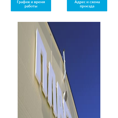
График и время
Адрес и схема
работы
проезда