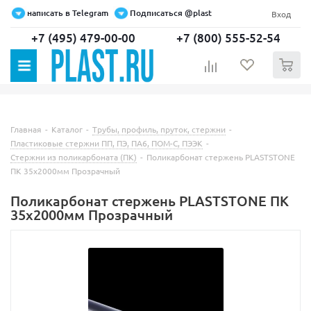
написать в Telegram
Подписаться @plast
Вход
+7 (495) 479-00-00
+7 (800) 555-52-54
0
Главная
-
Каталог
-
Трубы, профиль, пруток, стержни
-
Пластиковые стержни ПП, ПЭ, ПА6, ПОМ-С, ПЭЭК
-
Стержни из поликарбоната (ПК)
-
Поликарбонат стержень PLASTSTONE
ПК 35х2000мм Прозрачный
Поликарбонат стержень PLASTSTONE ПК
35х2000мм Прозрачный