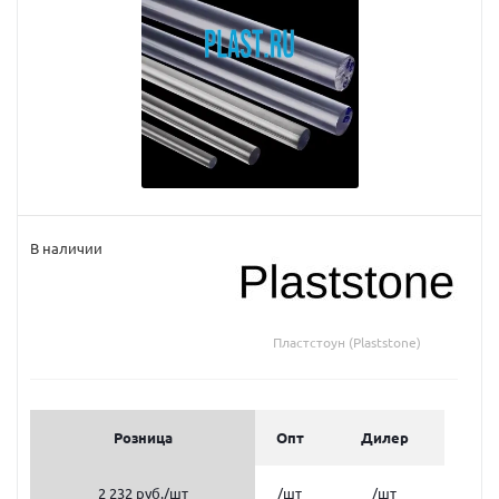
В наличии
Пластстоун (Plaststone)
Розница
Опт
Дилер
2 232 руб.
/шт
/шт
/шт