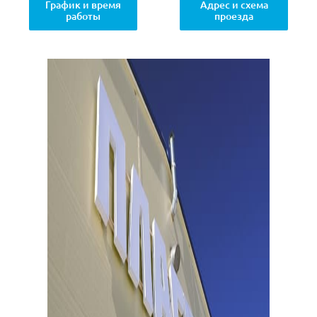
График и время
Адрес и схема
работы
проезда