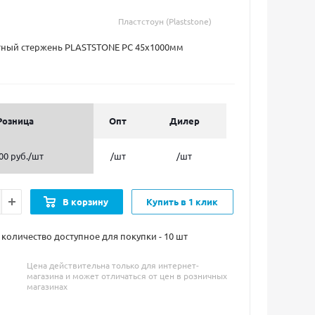
Пластстоун (Plaststone)
ный стержень PLASTSTONE PC 45х1000мм
Розница
Опт
Дилер
00 руб.
/шт
/шт
/шт
В корзину
Купить в 1 клик
оличество доступное для покупки - 10
шт
Цена действительна только для интернет-
магазина и может отличаться от цен в розничных
магазинах