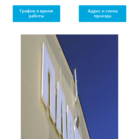
График и время
Адрес и схема
работы
проезда