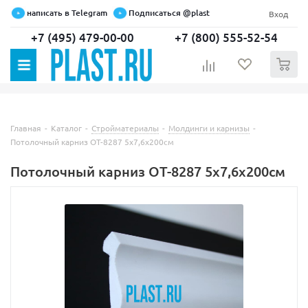
написать в Telegram
Подписаться @plast
Вход
+7 (495) 479-00-00
+7 (800) 555-52-54
0
Главная
-
Каталог
-
Стройматериалы
-
Молдинги и карнизы
-
Потолочный карниз OT-8287 5x7,6x200см
Потолочный карниз OT-8287 5x7,6x200см