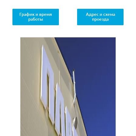
График и время
Адрес и схема
работы
проезда