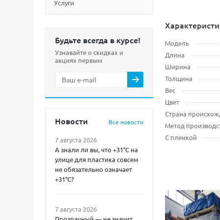
Услуги
Характеристи
Будьте всегда в курсе!
Модель
Узнавайте о скидках и
Длина
акциях первым
Ширина
Толщина
Вес
Цвет
Страна происхож
Новости
Все новости
Метод производс
С пленкой
7 августа 2026
А знали ли вы, что +31°C на
улице для пластика совсем
не обязательно означает
+31°C?
7 августа 2026
Прозрачный — не значит