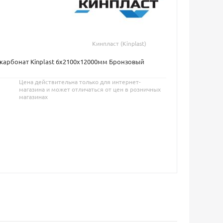
Кинпласт (Kinplast)
карбонат Kinplast 6х2100х12000мм Бронзовый
Цена действительна только для интернет-
магазина и может отличаться от цен в розничных
магазинах