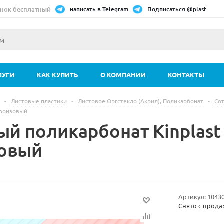
нок бесплатный
написать в Telegram
Подписаться @plast
ЛУГИ
КАК КУПИТЬ
О КОМПАНИИ
КОНТАКТЫ
-
Листовые пластики
-
Листовое Оргстекло (Акрил), Поликарбонат
-
Со
ронзовый
ый поликарбонат Kinplas
овый
Артикул:
1043
Снято с прод