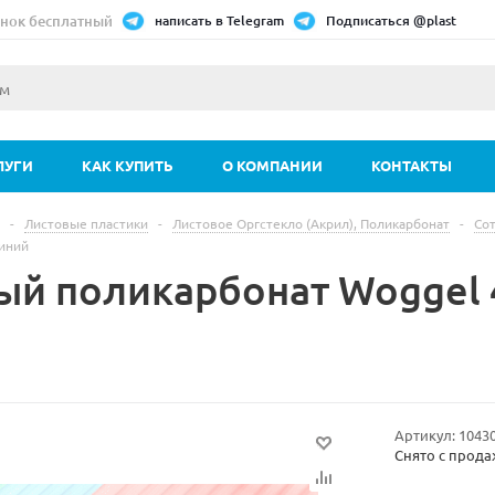
нок бесплатный
написать в Telegram
Подписаться @plast
ЛУГИ
КАК КУПИТЬ
О КОМПАНИИ
КОНТАКТЫ
-
Листовые пластики
-
Листовое Оргстекло (Акрил), Поликарбонат
-
Со
иний
ый поликарбонат Woggel
Артикул:
1043
Снято с прод