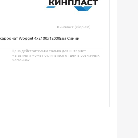
Кинпласт (Kinplast)
карбонат Woggel 4х2100х12000мм Синий
Цена действительна только для интернет-
магазина и может отличаться от цен в розничных
магазинах