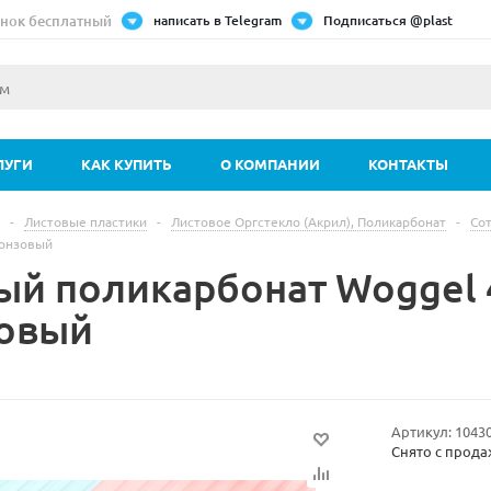
нок бесплатный
написать в Telegram
Подписаться @plast
ЛУГИ
КАК КУПИТЬ
О КОМПАНИИ
КОНТАКТЫ
-
Листовые пластики
-
Листовое Оргстекло (Акрил), Поликарбонат
-
Со
онзовый
ый поликарбонат Woggel
овый
Артикул:
1043
Снято с прод