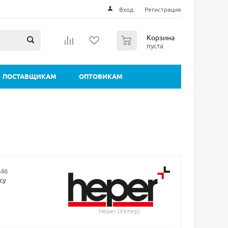
Вход
Регистрация
0
Корзина
пуста
ПОСТАВЩИКАМ
ОПТОВИКАМ
446
су
Heper (Хепер)