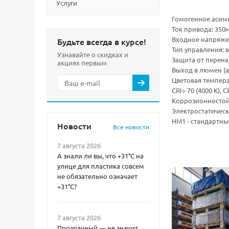
Услуги
Гомогенное асим
Ток привода: 350
Входное напряжение
Будьте всегда в курсе!
Тип управления: вк
Узнавайте о скидках и
Защита от перена
акциях первым
Выход в люмен (а
Цветовая темпера
CRI> 70 (4000 К), C
Коррозионносто
Электростатичес
HM1 - стандартны
Новости
Все новости
7 августа 2026
А знали ли вы, что +31°C на
улице для пластика совсем
не обязательно означает
+31°C?
7 августа 2026
Прозрачный — не значит