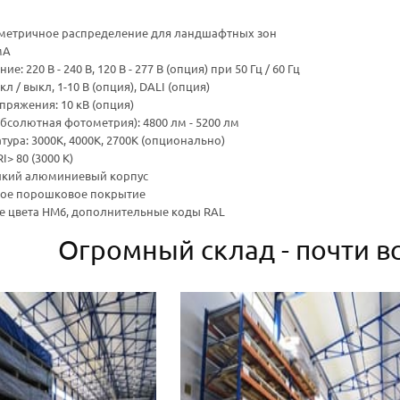
метричное распределение для ландшафтных зон
мА
: 220 В - 240 В, 120 В - 277 В (опция) при 50 Гц / 60 Гц
л / выкл, 1-10 В (опция), DALI (опция)
пряжения: 10 кВ (опция)
бсолютная фотометрия): 4800 лм - 5200 лм
тура: 3000К, 4000К, 2700К (опционально)
RI> 80 (3000 К)
йкий алюминиевый корпус
кое порошковое покрытие
е цвета HM6, дополнительные коды RAL
Огромный склад - почти вс