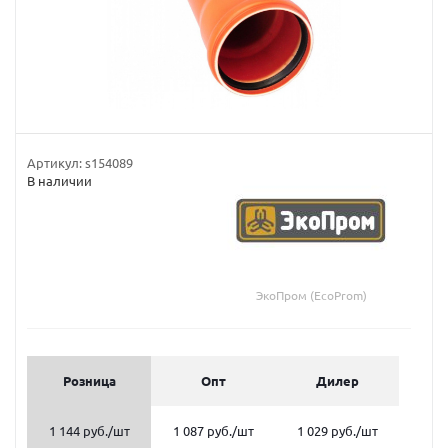
Артикул:
s154089
В наличии
ЭкоПром (EcoProm)
Розница
Опт
Дилер
1 144 руб.
/шт
1 087 руб.
/шт
1 029 руб.
/шт