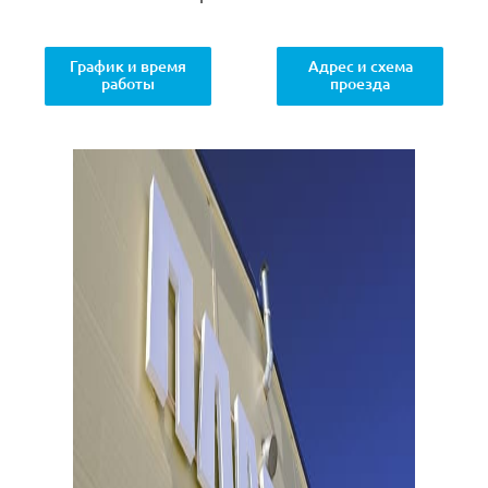
График и время
Адрес и схема
работы
проезда