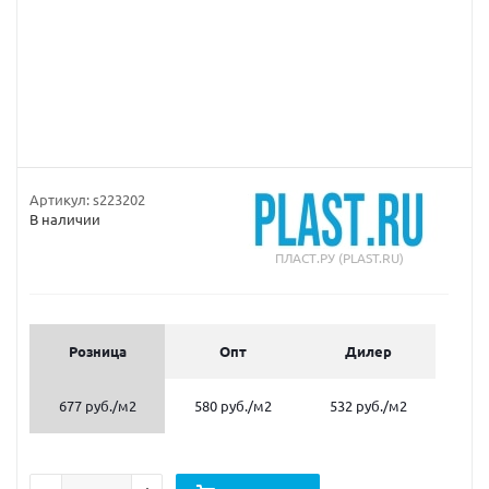
Артикул:
s223202
В наличии
ПЛАСТ.РУ (PLAST.RU)
Розница
Опт
Дилер
677 руб.
/м2
580 руб.
/м2
532 руб.
/м2