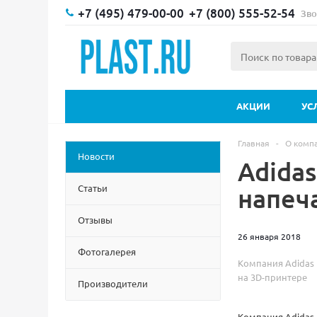
+7 (495) 479-00-00
+7 (800) 555-52-54
Зво
АКЦИИ
УС
Главная
-
О комп
Новости
Adida
Статьи
напеч
Отзывы
26 января 2018
Фотогалерея
Компания Adidas 
на 3D-принтере
Производители
Компания Adidas