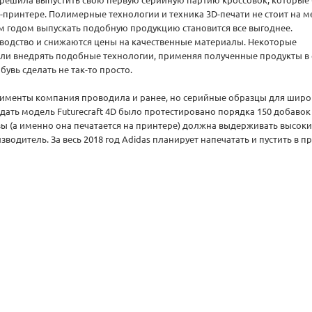
-принтере. Полимерные технологии и техника 3D-печати не стоит на ме
м годом выпускать подобную продукцию становится все выгоднее.
водство и снижаются цены на качественные материалы. Некоторые
ли внедрять подобные технологии, применяя полученные продукты в 
бувь сделать не так-то просто.
именты компания проводила и ранее, но серийные образцы для широ
здать модель Futurecraft 4D было протестировано порядка 150 добавок
ы (а именно она печатается на принтере) должна выдерживать высоки
зводитель. За весь 2018 год Adidas планирует напечатать и пустить в 