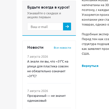
напечатаны на 3D
Будьте всегда в курсе!
поэтому, с кажды
Узнавайте о скидках и
Ускоряется произ
акциях первым
компании уже ста
товарах, однако о
Подобные экспер
Перед тем как со
структура подошв
Новости
Все новости
как заявляет прои
США.
7 августа 2026
А знали ли вы, что +31°C на
Вернуться
улице для пластика совсем
не обязательно означает
+31°C?
7 августа 2026
Прозрачный — не значит
одинаковый