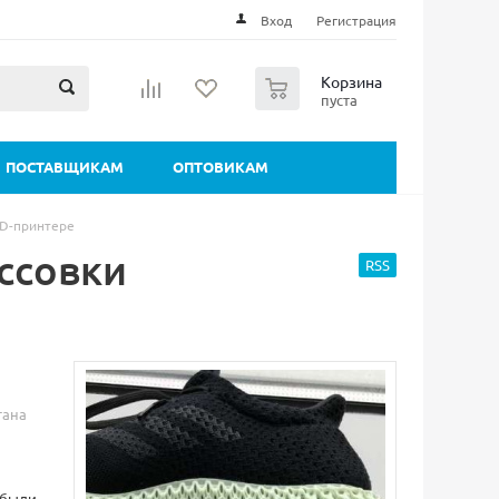
Вход
Регистрация
0
Корзина
пуста
ПОСТАВЩИКАМ
ОПТОВИКАМ
3D-принтере
ссовки
RSS
тана
 были