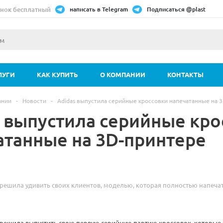
нок бесплатный
написать в Telegram
Подписаться @plast
ЛУГИ
КАК КУПИТЬ
О КОМПАНИИ
КОНТАКТЫ
ании
-
Новости
-
Adidas выпустила серийные кроссовки напечатанные на 
s выпустила серийные кро
атанные на 3D-принтере
решила удивить своих клиентов, моделью, которая полностью напеча
 решила выпустить свою первую серийную партию кроссовок, которые