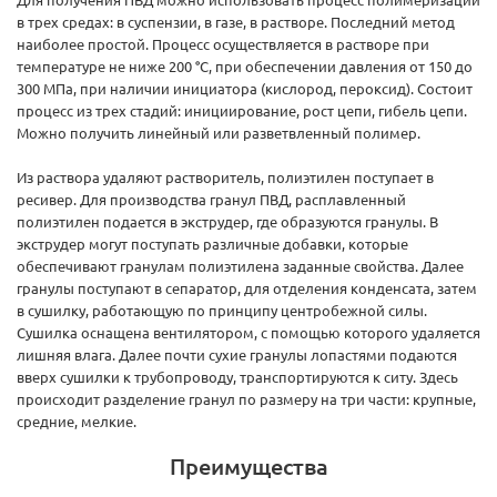
в трех средах: в суспензии, в газе, в растворе. Последний метод
наиболее простой. Процесс осуществляется в растворе при
температуре не ниже 200 °С, при обеспечении давления от 150 до
300 МПа, при наличии инициатора (кислород, пероксид). Состоит
процесс из трех стадий: инициирование, рост цепи, гибель цепи.
Можно получить линейный или разветвленный полимер.
Из раствора удаляют растворитель, полиэтилен поступает в
ресивер. Для производства гранул ПВД, расплавленный
полиэтилен подается в экструдер, где образуются гранулы. В
экструдер могут поступать различные добавки, которые
обеспечивают гранулам полиэтилена заданные свойства. Далее
гранулы поступают в сепаратор, для отделения конденсата, затем
в сушилку, работающую по принципу центробежной силы.
Сушилка оснащена вентилятором, с помощью которого удаляется
лишняя влага. Далее почти сухие гранулы лопастями подаются
вверх сушилки к трубопроводу, транспортируются к ситу. Здесь
происходит разделение гранул по размеру на три части: крупные,
средние, мелкие.
Преимущества