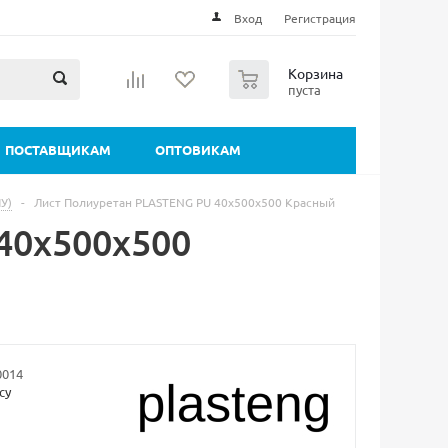
Вход
Регистрация
0
Корзина
пуста
ПОСТАВЩИКАМ
ОПТОВИКАМ
У)
-
Лист Полиуретан PLASTENG PU 40х500х500 Красный
40х500х500
0014
су