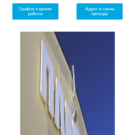
График и время
Адрес и схема
работы
проезда