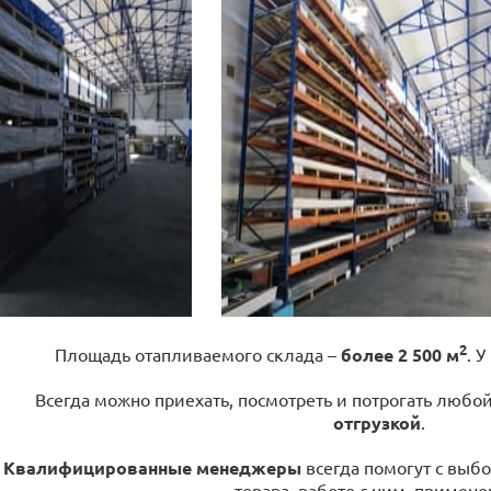
2
Площадь отапливаемого склада –
более 2 500 м
. У
Всегда можно приехать, посмотреть и потрогать любо
отгрузкой
.
Квалифицированные менеджеры
всегда помогут с выбо
товара, работе с ним, примене