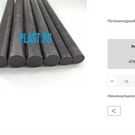
Полиамидный 
Р
470
Минимальное к