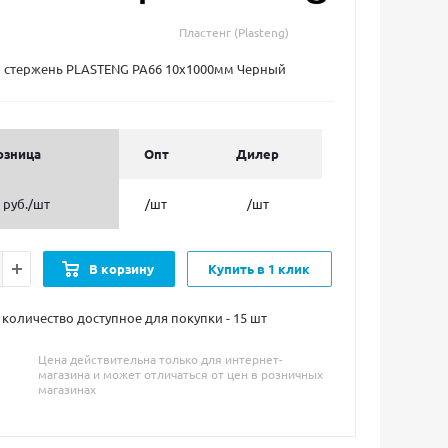
Пластенг (Plasteng)
стержень PLASTENG PA66 10х1000мм Черный
озница
Опт
Дилер
 руб.
/шт
/шт
/шт
В корзину
Купить в 1 клик
оличество доступное для покупки - 15
шт
Цена действительна только для интернет-
магазина и может отличаться от цен в розничных
магазинах