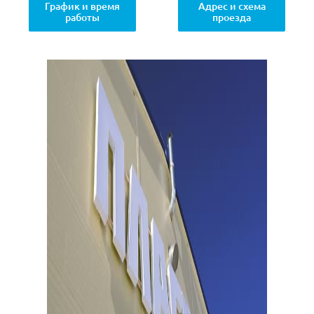
График и время
Адрес и схема
работы
проезда