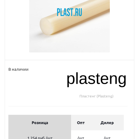
В наличии
Пластенг (Plasteng)
Розница
Опт
Дилер
1 254 руб.
/шт
/шт
/шт