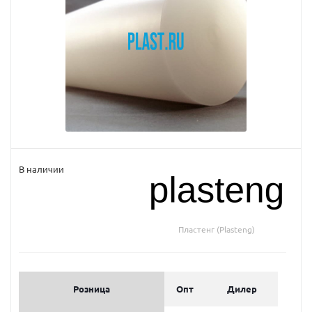
В наличии
Пластенг (Plasteng)
Розница
Опт
Дилер