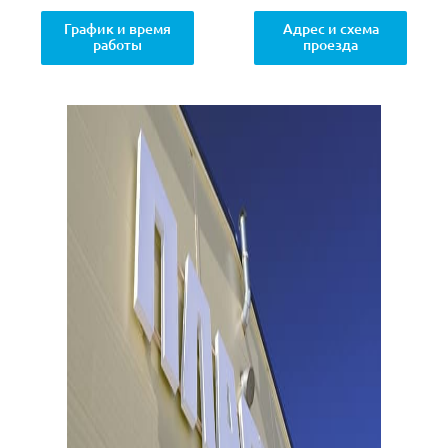
График и время
Адрес и схема
работы
проезда