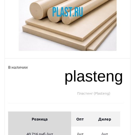
В наличии
Пластенг (Plasteng)
Розница
Опт
Дилер
40 716 руб.
/шт
/шт
/шт