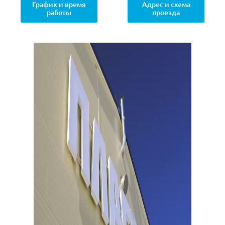
График и время
Адрес и схема
работы
проезда