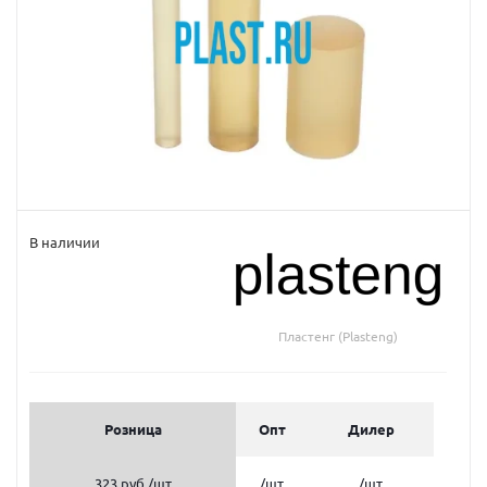
В наличии
Пластенг (Plasteng)
Розница
Опт
Дилер
323 руб.
/шт
/шт
/шт