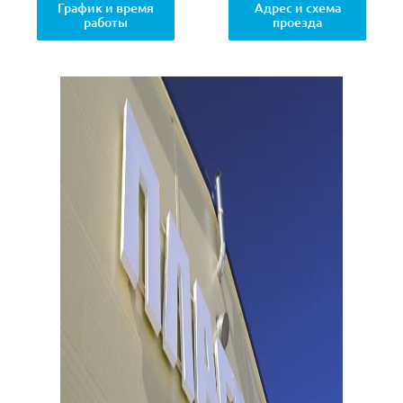
График и время
Адрес и схема
работы
проезда