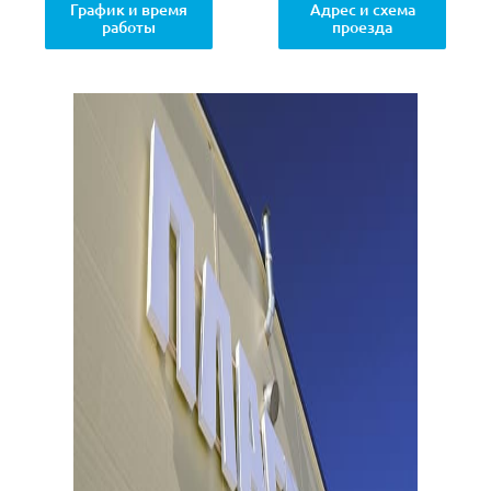
График и время
Адрес и схема
работы
проезда