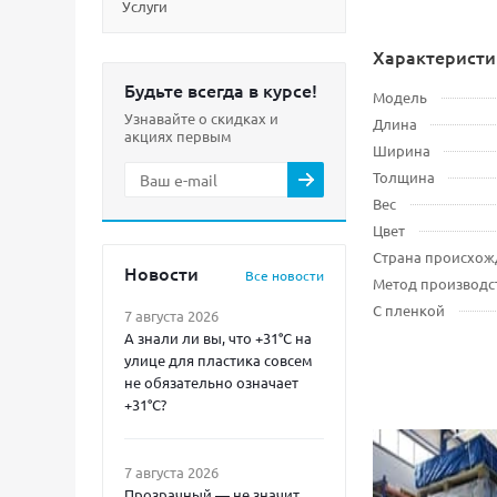
Услуги
Характеристи
Будьте всегда в курсе!
Модель
Узнавайте о скидках и
Длина
акциях первым
Ширина
Толщина
Вес
Цвет
Страна происхож
Новости
Все новости
Метод производс
С пленкой
7 августа 2026
А знали ли вы, что +31°C на
улице для пластика совсем
не обязательно означает
+31°C?
7 августа 2026
Прозрачный — не значит