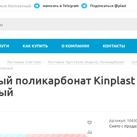
нок бесплатный
написать в Telegram
Подписаться @plast
ЛУГИ
КАК КУПИТЬ
О КОМПАНИИ
КОНТАКТЫ
-
Листовые пластики
-
Листовое Оргстекло (Акрил), Поликарбонат
-
Со
еленый
ый поликарбонат Kinplas
ый
Артикул:
1043
Снято с прод