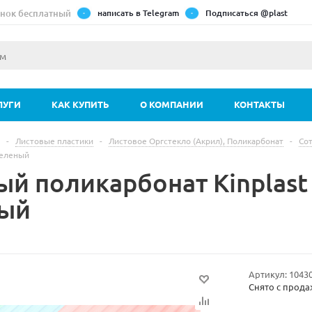
нок бесплатный
написать в Telegram
Подписаться @plast
ЛУГИ
КАК КУПИТЬ
О КОМПАНИИ
КОНТАКТЫ
-
Листовые пластики
-
Листовое Оргстекло (Акрил), Поликарбонат
-
Со
еленый
ый поликарбонат Kinplas
ый
Артикул:
1043
Снято с прод