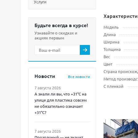
Услуги
Характеристи
Будьте всегда в курсе!
Модель
Узнавайте о скидках и
Длина
акциях первым
Ширина
Толщина
Вес
Цвет
Страна происхож
Новости
Все новости
Метод производс
С пленкой
7 августа 2026
А знали ли вы, что +31°C на
улице для пластика совсем
не обязательно означает
+31°C?
7 августа 2026
Прозрачный — не значит