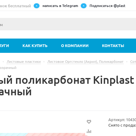
нок бесплатный
написать в Telegram
Подписаться @plast
ЛУГИ
КАК КУПИТЬ
О КОМПАНИИ
КОНТАКТЫ
-
Листовые пластики
-
Листовое Оргстекло (Акрил), Поликарбонат
-
Со
озрачный
ый поликарбонат Kinplas
ачный
Артикул:
1043
Снято с прод