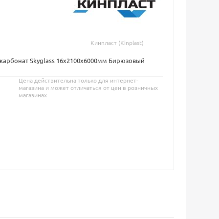
Кинпласт (Kinplast)
карбонат Skyglass 16х2100х6000мм Бирюзовый
Цена действительна только для интернет-
магазина и может отличаться от цен в розничных
магазинах