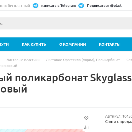
нок бесплатный
написать в Telegram
Подписаться @plast
ЛУГИ
КАК КУПИТЬ
О КОМПАНИИ
КОНТАКТЫ
-
Листовые пластики
-
Листовое Оргстекло (Акрил), Поликарбонат
-
Со
Бирюзовый
ый поликарбонат Skyglas
зовый
Артикул:
1043
Снято с прод