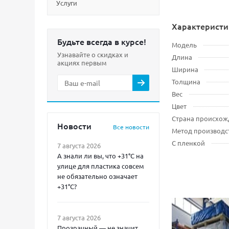
Услуги
Характеристи
Будьте всегда в курсе!
Модель
Узнавайте о скидках и
Длина
акциях первым
Ширина
Толщина
Вес
Цвет
Страна происхож
Новости
Все новости
Метод производс
С пленкой
7 августа 2026
А знали ли вы, что +31°C на
улице для пластика совсем
не обязательно означает
+31°C?
7 августа 2026
Прозрачный — не значит