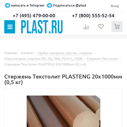
написать в Telegram
Подписаться @plast
Вход
+7 (495) 479-00-00
+7 (800) 555-52-54
0
Главная
-
Каталог
-
Трубы, профиль, пруток, стержни
-
Пластиковые стержни ПП, ПЭ, ПА6, ПОМ-С, ПЭЭК
-
Стержни Текстолит
-
Стержень Текстолит PLASTENG 20х1000мм (0,5 кг)
Стержень Текстолит PLASTENG 20х1000мм
(0,5 кг)