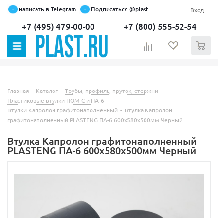
написать в Telegram
Подписаться @plast
Вход
+7 (495) 479-00-00
+7 (800) 555-52-54
0
Главная
-
Каталог
-
Трубы, профиль, пруток, стержни
-
Пластиковые втулки ПОМ-С и ПА-6
-
Втулки Капролон графитонаполненный
-
Втулка Капролон
графитонаполненный PLASTENG ПА-6 600х580х500мм Черный
Втулка Капролон графитонаполненный
PLASTENG ПА-6 600х580х500мм Черный