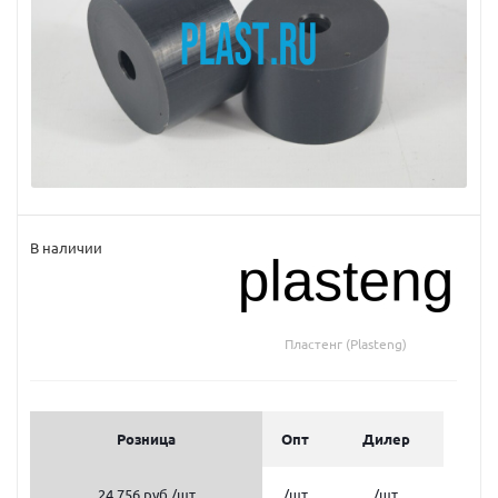
В наличии
Пластенг (Plasteng)
Розница
Опт
Дилер
24 756 руб.
/шт
/шт
/шт