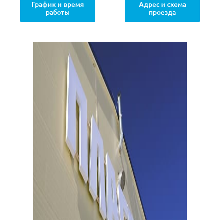
График и время
Адрес и схема
работы
проезда