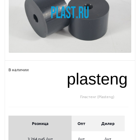
В наличии
Пластенг (Plasteng)
Розница
Опт
Дилер
3 264 руб.
/шт
/шт
/шт