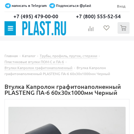
написать в Telegram
Подписаться @plast
Вход
+7 (495) 479-00-00
+7 (800) 555-52-54
0
Главная
-
Каталог
-
Трубы, профиль, пруток, стержни
-
Пластиковые втулки ПОМ-С и ПА-6
-
Втулки Капролон графитонаполненный
-
Втулка Капролон
графитонаполненный PLASTENG ПА-6 60х30х1000мм Черный
Втулка Капролон графитонаполненный
PLASTENG ПА-6 60х30х1000мм Черный