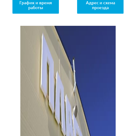
График и время
Адрес и схема
работы
проезда