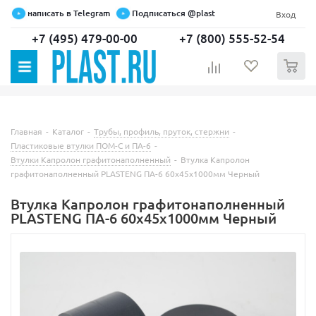
написать в Telegram
Подписаться @plast
Вход
+7 (495) 479-00-00
+7 (800) 555-52-54
0
Главная
-
Каталог
-
Трубы, профиль, пруток, стержни
-
Пластиковые втулки ПОМ-С и ПА-6
-
Втулки Капролон графитонаполненный
-
Втулка Капролон
графитонаполненный PLASTENG ПА-6 60х45х1000мм Черный
Втулка Капролон графитонаполненный
PLASTENG ПА-6 60х45х1000мм Черный