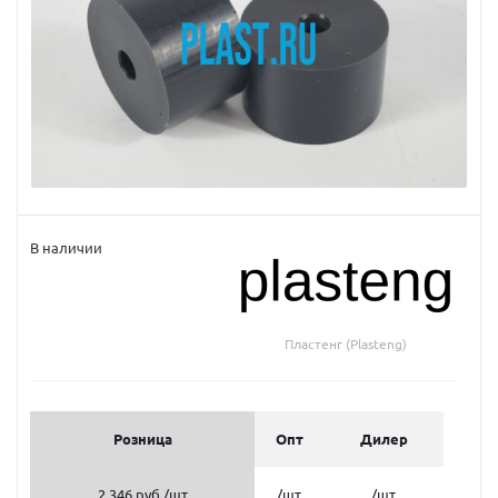
В наличии
Пластенг (Plasteng)
Розница
Опт
Дилер
2 346 руб.
/шт
/шт
/шт