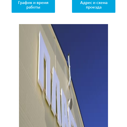
График и время
Адрес и схема
работы
проезда