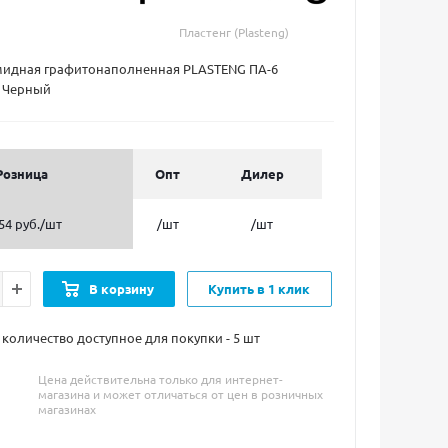
Пластенг (Plasteng)
мидная графитонаполненная PLASTENG ПА-6
 Черный
Розница
Опт
Дилер
54 руб.
/шт
/шт
/шт
В корзину
Купить в 1 клик
оличество доступное для покупки - 5
шт
Цена действительна только для интернет-
магазина и может отличаться от цен в розничных
магазинах