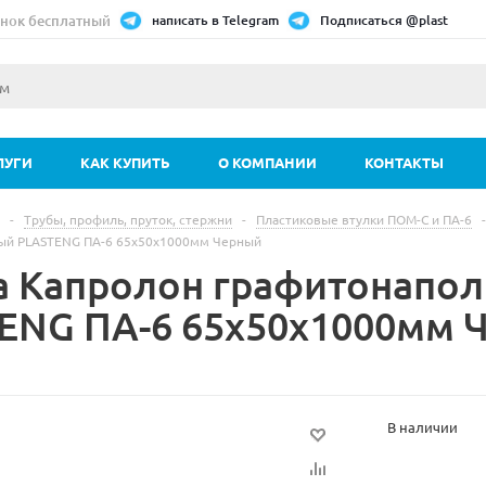
нок бесплатный
написать в Telegram
Подписаться @plast
ЛУГИ
КАК КУПИТЬ
О КОМПАНИИ
КОНТАКТЫ
-
Трубы, профиль, пруток, стержни
-
Пластиковые втулки ПОМ-С и ПА-6
-
ый PLASTENG ПА-6 65х50х1000мм Черный
а Капролон графитонапо
ENG ПА-6 65х50х1000мм 
В наличии