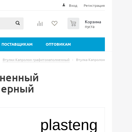
Вход
Регистрация
0
Корзина
пуста
ПОСТАВЩИКАМ
ОПТОВИКАМ
Втулки Капролон графитонаполненный
-
Втулка Капролон
лненный
Черный