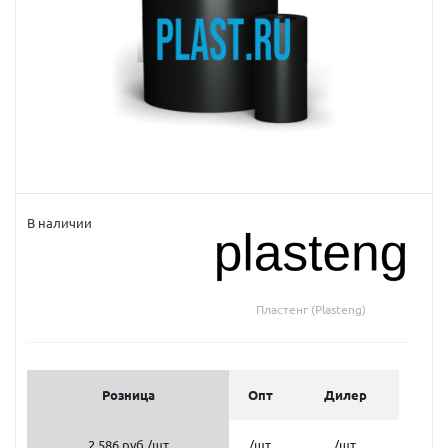
В наличии
Пластенг (Plasteng)
Розница
Опт
Дилер
2 586 руб.
/шт
/шт
/шт