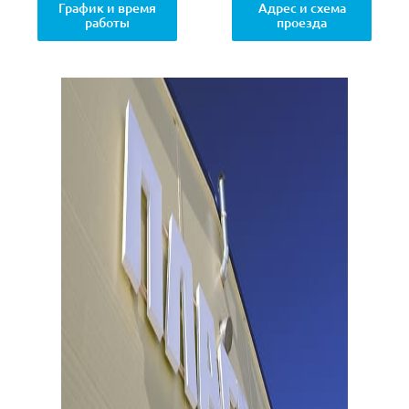
График и время
Адрес и схема
работы
проезда