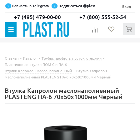
написать в Telegram
Подписаться @plast
Вход
+7 (495) 479-00-00
+7 (800) 555-52-54
0
Главная
-
Каталог
-
Трубы, профиль, пруток, стержни
-
Пластиковые втулки ПОМ-С и ПА-6
-
Втулки Капролон маслонаполненный
-
Втулка Капролон
маслонаполненный PLASTENG ПА-6 70х50х1000мм Черный
Втулка Капролон маслонаполненный
PLASTENG ПА-6 70х50х1000мм Черный