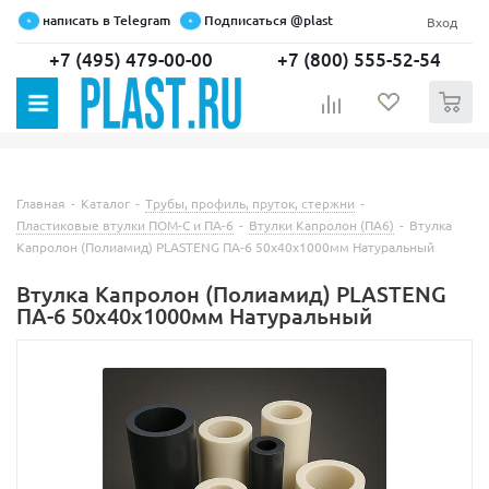
написать в Telegram
Подписаться @plast
Вход
+7 (495) 479-00-00
+7 (800) 555-52-54
0
Главная
-
Каталог
-
Трубы, профиль, пруток, стержни
-
Пластиковые втулки ПОМ-С и ПА-6
-
Втулки Капролон (ПА6)
-
Втулка
Капролон (Полиамид) PLASTENG ПА-6 50х40х1000мм Натуральный
Втулка Капролон (Полиамид) PLASTENG
ПА-6 50х40х1000мм Натуральный