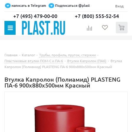
написать в Telegram
Подписаться @plast
Вход
+7 (495) 479-00-00
+7 (800) 555-52-54
0
Главная
-
Каталог
-
Трубы, профиль, пруток, стержни
-
Пластиковые втулки ПОМ-С и ПА-6
-
Втулки Капролон (ПА6)
-
Втулка
Капролон (Полиамид) PLASTENG ПА-6 900х880х500мм Красный
Втулка Капролон (Полиамид) PLASTENG
ПА-6 900х880х500мм Красный