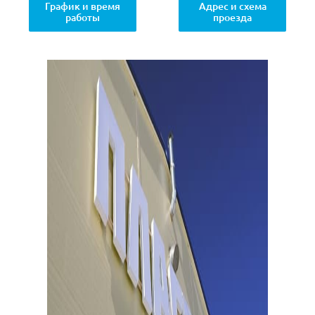
График и время
Адрес и схема
работы
проезда