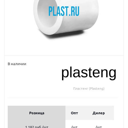
В наличии
Пластенг (Plasteng)
Розница
Опт
Дилер
1 182 руб.
/шт
/шт
/шт