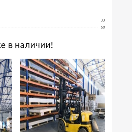
33
60
е в наличии!