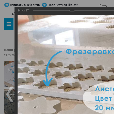
написать в Telegram
Подписаться @plast
Вход
14
из
17
+7 (495) 479-00-00
+7 (800) 555-52-54
0
Наши работы на ЧПУ станке
Наши работы на ЧПУ станке
13.05.2021