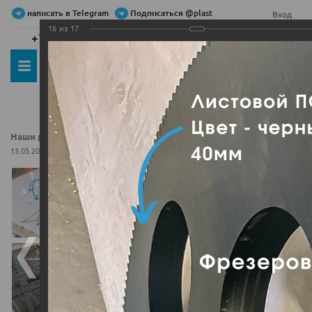
написать в Telegram
Подписаться @plast
Вход
16
из
17
+7 (495) 479-00-00
+7 (800) 555-52-54
0
Наши работы на ЧПУ станке
Наши работы на ЧПУ станке
13.05.2021